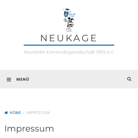
Skip
to
content
NEUKAGE
Neudorfer Karnevalsgesellschaft 1959 e.V.
MENÜ
HOME
IMPRESSUM
Impressum