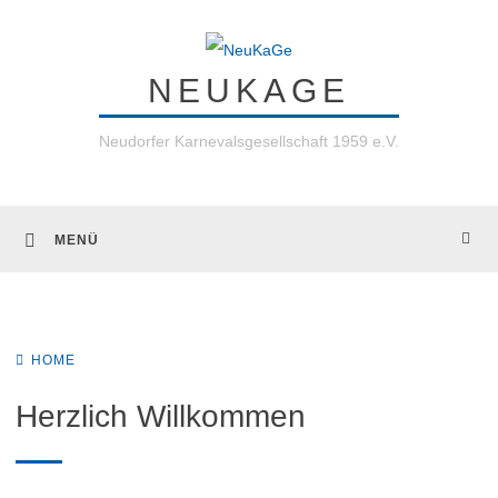
Skip
to
NEUKAGE
content
Neudorfer Karnevalsgesellschaft 1959 e.V.
MENÜ
HOME
Herzlich Willkommen