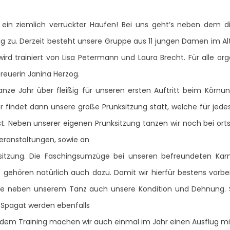
ein ziemlich verrückter Haufen! Bei uns geht’s neben dem disz
g zu. Derzeit besteht unsere Gruppe aus 11 jungen Damen im Alt
ird trainiert von Lisa Petermann und Laura Brecht. Für alle or
reuerin Janina Herzog.
ganze Jahr über fleißig für unseren ersten Auftritt beim Körnu
r findet dann unsere große Prunksitzung statt, welche für je
ist. Neben unserer eigenen Prunksitzung tanzen wir noch bei or
eranstaltungen, sowie an
sitzung. Die Faschingsumzüge bei unseren befreundeten Karn
 gehören natürlich auch dazu. Damit wir hierfür bestens vorbere
he neben unserem Tanz auch unsere Kondition und Dehnung. 
 Spagat werden ebenfalls
n dem Training machen wir auch einmal im Jahr einen Ausflug mi