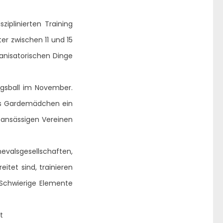
iplinierten Training
er zwischen 11 und 15
ganisatorischen Dinge
ngsball im November.
des Gardemädchen ein
tsansässigen Vereinen
evalsgesellschaften,
itet sind, trainieren
Schwierige Elemente
t