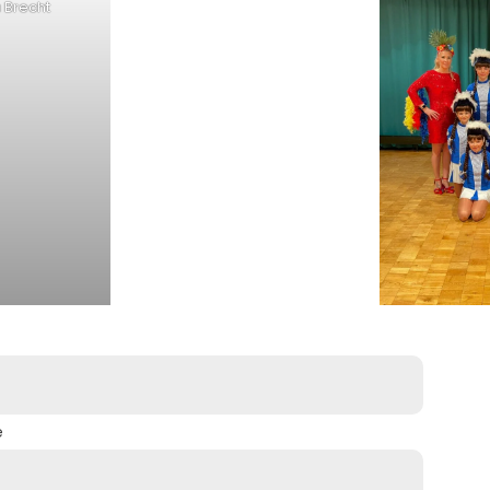
a Brecht
e