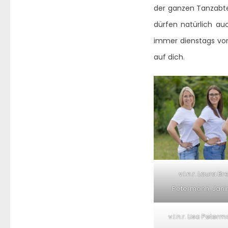
der ganzen Tanzabte
dürfen natürlich auc
immer dienstags von 
auf dich.
v.l.n.r. Laura Br
Petermann, Jani
v.l.n.r. Lisa Peter