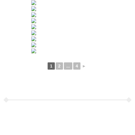
1
2
...
4
►