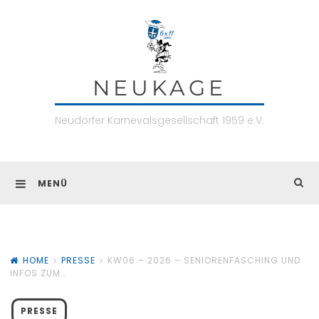
Skip
to
content
NEUKAGE
Neudorfer Karnevalsgesellschaft 1959 e.V.
MENÜ
HOME
PRESSE
KW06 – 2026 – SENIORENFASCHING UND
INFOS ZUM…
PRESSE