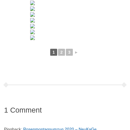
1
2
3
►
1 Comment
Pingback:
Rosenmontagsumzug 2020 – NeuKaGe