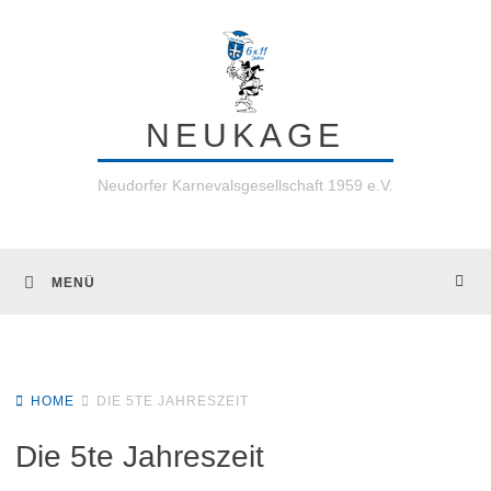
Skip
to
content
NEUKAGE
Neudorfer Karnevalsgesellschaft 1959 e.V.
MENÜ
HOME
DIE 5TE JAHRESZEIT
Die 5te Jahreszeit