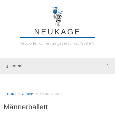
Skip
to
content
NEUKAGE
Neudorfer Karnevalsgesellschaft 1959 e.V.
MENÜ
HOME
GRUPPE
MÄNNERBALLETT
Männerballett