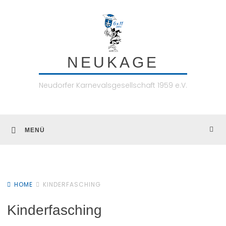
Skip
to
content
NEUKAGE
Neudorfer Karnevalsgesellschaft 1959 e.V.
MENÜ
HOME
KINDERFASCHING
Kinderfasching