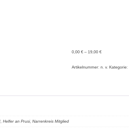
Preisspanne:
0,00
€
–
19,00
€
0,00 €
Artikelnummer:
n. v.
Kategorie
bis
19,00 €
 Helfer an Prusi, Narrenkreis Mitglied